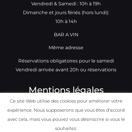
Vendredi & Samedi : 10h à 19h
Dimanche et jours fériés (hors lundi):
10h à 14h
BAR A VIN
Même adresse
Réservations obligatoires pour le samedi
Vendredi arrivée avant 20h ou réservations
Mentions légales
Ce site Web utilise des cookies pour améliorer votre
N°TVA: BE0679891014
expérience. Nous supposerons que vous êtes d'accord
Déclaration de condidentialité
avec cela, mais vous pouvez vous désinscrire si vous le
Politique d
e
confident
ialité
souhaitez.