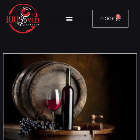
0
0.00
€