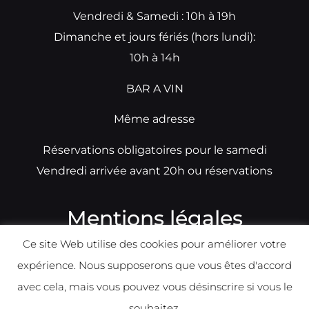
Vendredi & Samedi : 10h à 19h
Dimanche et jours fériés (hors lundi):
10h à 14h
BAR A VIN
Même adresse
Réservations obligatoires pour le samedi
Vendredi arrivée avant 20h ou réservations
Mentions légales
Ce site Web utilise des cookies pour améliorer votre
N°TVA: BE0679891014
expérience. Nous supposerons que vous êtes d'accord
Déclaration de condidentialité
avec cela, mais vous pouvez vous désinscrire si vous le
Politique d
e
confident
ialité
souhaitez.