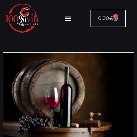
0
0.00
€