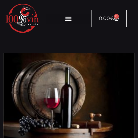
0
0.00
€