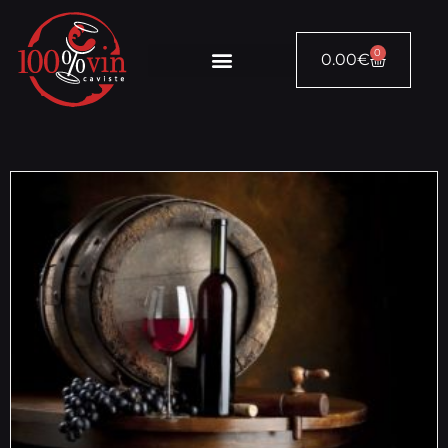
0
0.00
€