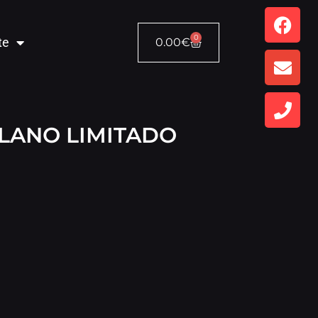
0
te
0.00
€
ILANO LIMITADO