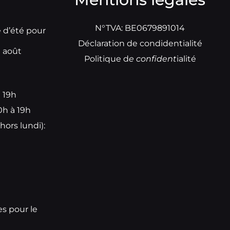
N°TVA: BE0679891014
e d’été pour
Déclaration de condidentialité
t août
Politique d
e
confident
ialité
à 19h
0h à 19h
hors lundi):
e
es pour le