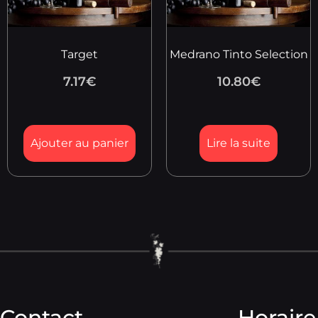
Target
Medrano Tinto Selection
7.17
€
10.80
€
Ajouter au panier
Lire la suite
Contact
Horaire