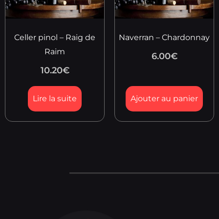
Celler pinol – Raig de
Naverran – Chardonnay
Raim
6.00
€
10.20
€
Lire la suite
Ajouter au panier