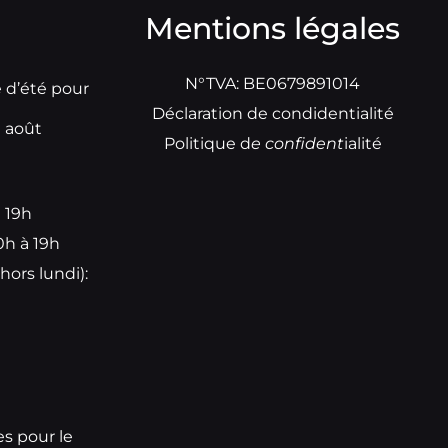
Mentions légales
N°TVA: BE0679891014
e d’été pour
Déclaration de condidentialité
t août
Politique d
e
confident
ialité
à 19h
0h à 19h
hors lundi):
e
es pour le