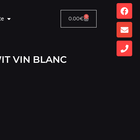
0
te
0.00
€
IT VIN BLANC