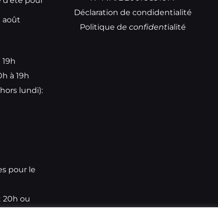
e d’été pour
Déclaration de condidentialité
t août
Politique d
e
confident
ialité
à 19h
0h à 19h
hors lundi):
e
es pour le
t 20h ou