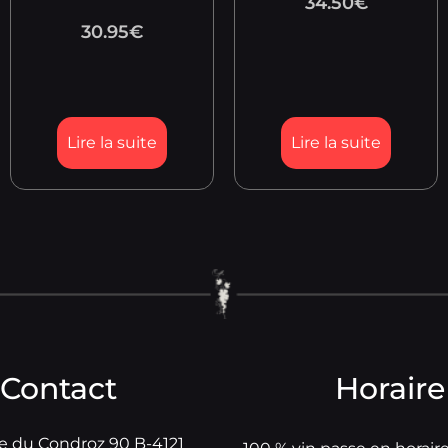
34.50
€
30.95
€
Lire la suite
Lire la suite
Contact
Horaire
e du Condroz 90 B-4121