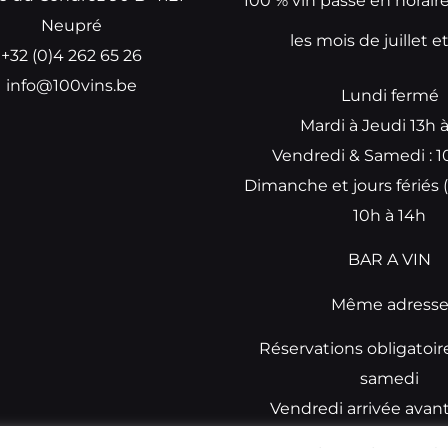
100 % vin passe en horair
Neupré
les mois de juillet e
+32 (0)4 262 65 26
info@100vins.be
Lundi fermé
Mardi à Jeudi 13h 
Vendredi & Samedi : 1
Dimanche et jours fériés (
10h à 14h
BAR A VIN
Même adress
Réservations obligatoir
samedi
Vendredi arrivée avan
réservations