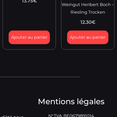
13.75
€
Weingut Heribert Boch –
Riesling Trocken
12.30
€
Ajouter au panier
Ajouter au panier
Mentions légales
N°TVA: BE0679891014