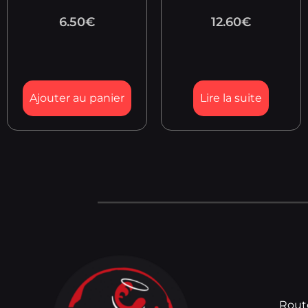
6.50
€
12.60
€
Ajouter au panier
Lire la suite
Rout