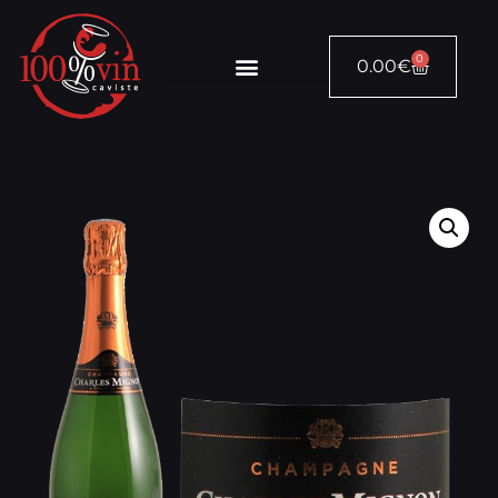
0
0.00
€