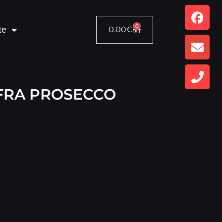
0
te
0.00
€
FRA PROSECCO