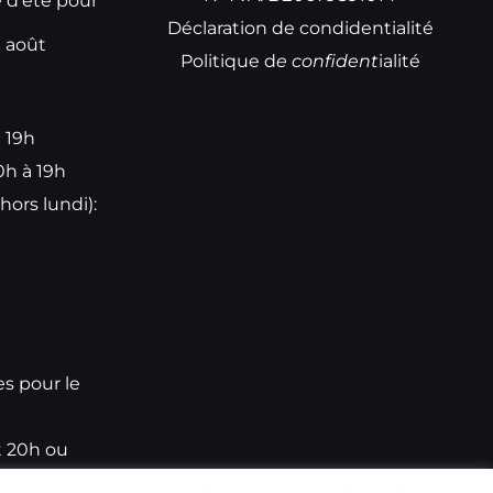
e d’été pour
Déclaration de condidentialité
t août
Politique d
e
confident
ialité
à 19h
0h à 19h
hors lundi):
e
es pour le
t 20h ou