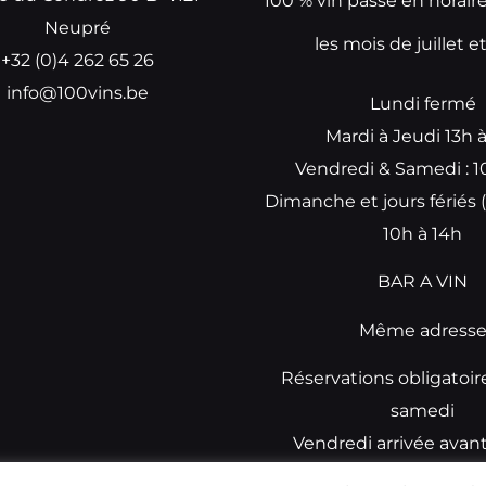
100 % vin passe en horair
Neupré
les mois de juillet e
+32 (0)4 262 65 26
info@100vins.be
Lundi fermé
Mardi à Jeudi 13h 
Vendredi & Samedi : 1
Dimanche et jours fériés (
10h à 14h
BAR A VIN
Même adress
Réservations obligatoir
samedi
Vendredi arrivée avan
réservations