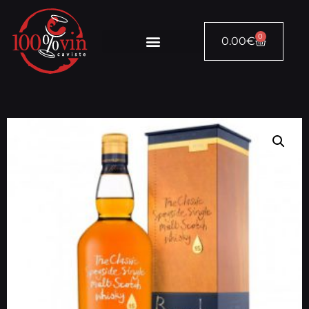
0
0.00
€