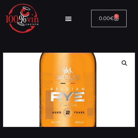
0
0.00
€