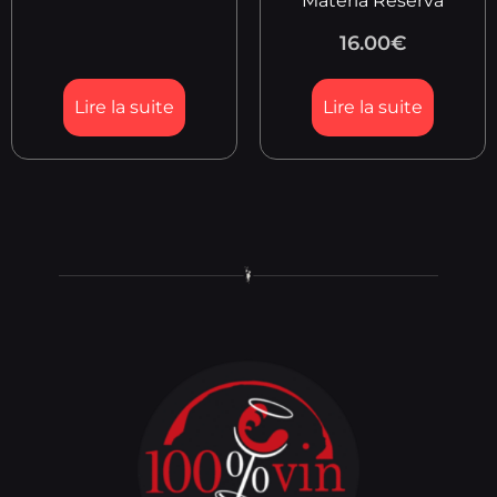
Materia Reserva
16.00
€
Lire la suite
Lire la suite