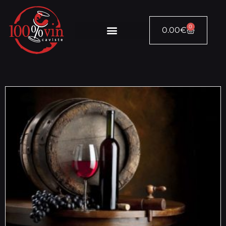
0
0.00
€