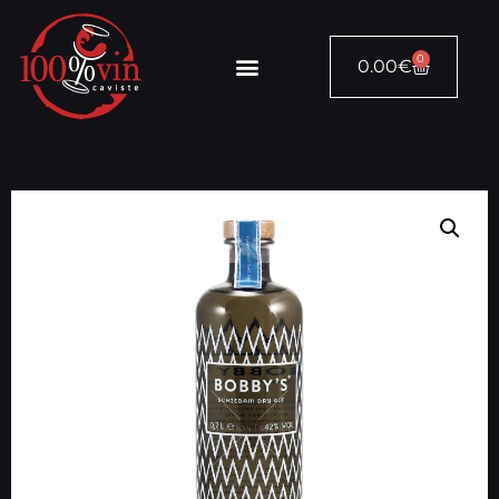
0
0.00
€