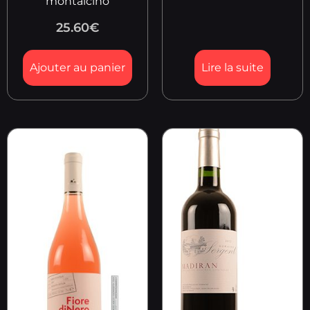
montalcino
25.60
€
Ajouter au panier
Lire la suite