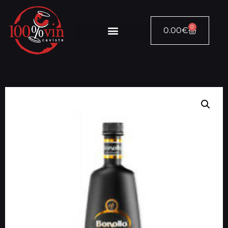
0
0.00
€