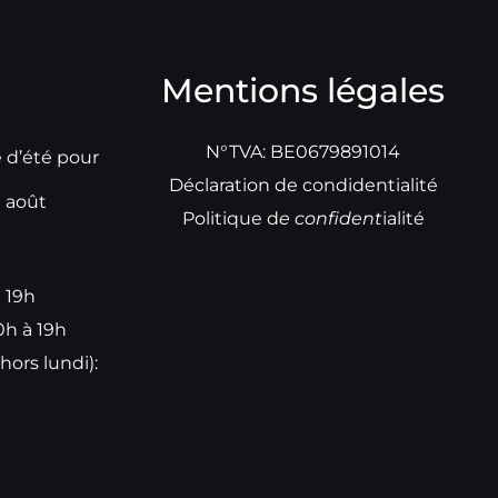
Mentions légales
N°TVA: BE0679891014
e d’été pour
Déclaration de condidentialité
t août
Politique d
e
confident
ialité
à 19h
0h à 19h
hors lundi):
e