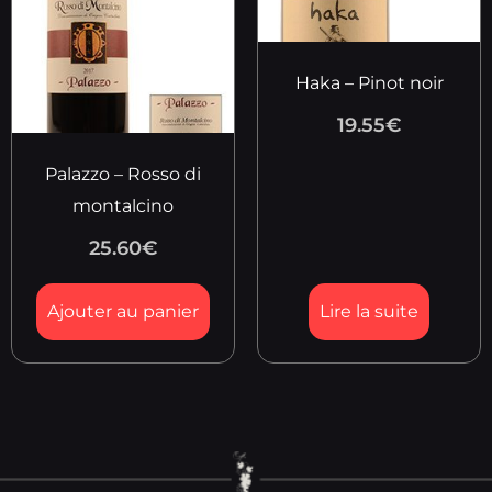
Haka – Pinot noir
19.55
€
Palazzo – Rosso di
montalcino
25.60
€
Ajouter au panier
Lire la suite