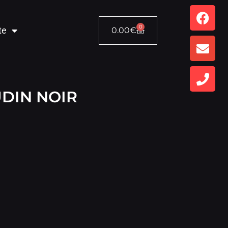
0
te
0.00
€
DIN NOIR