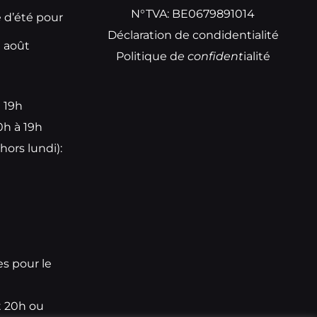
N°TVA: BE0679891014
e d’été pour
Déclaration de condidentialité
t août
Politique d
e
confident
ialité
à 19h
0h à 19h
hors lundi):
e
es pour le
t 20h ou