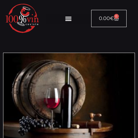
0
0.00
€