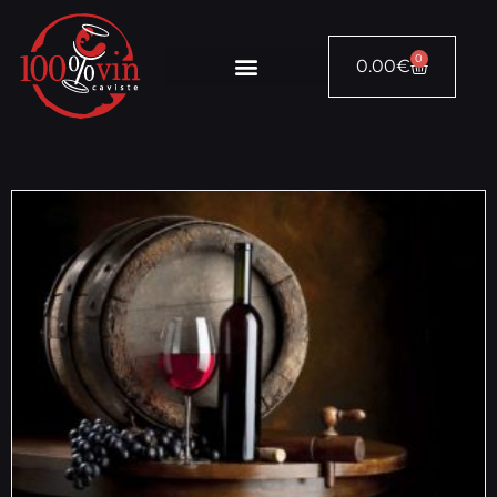
0
0.00
€