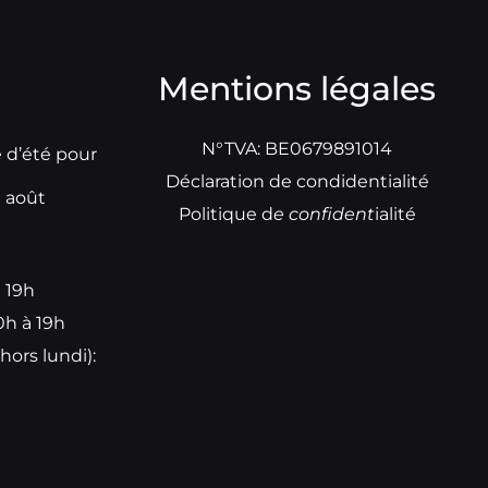
Mentions légales
N°TVA: BE0679891014
e d’été pour
Déclaration de condidentialité
t août
Politique d
e
confident
ialité
à 19h
0h à 19h
hors lundi):
e