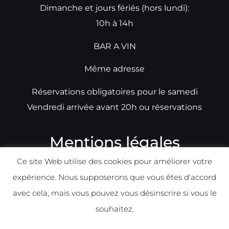
Dimanche et jours fériés (hors lundi):
10h à 14h
BAR A VIN
Même adresse
Réservations obligatoires pour le samedi
Vendredi arrivée avant 20h ou réservations
Mentions légales
Ce site Web utilise des cookies pour améliorer votre
N°TVA: BE0679891014
expérience. Nous supposerons que vous êtes d'accord
Déclaration de condidentialité
avec cela, mais vous pouvez vous désinscrire si vous le
Politique d
e
confident
ialité
souhaitez.