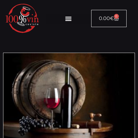
0
0.00
€