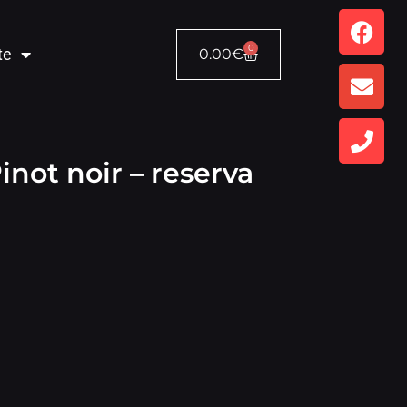
0
te
0.00
€
inot noir – reserva