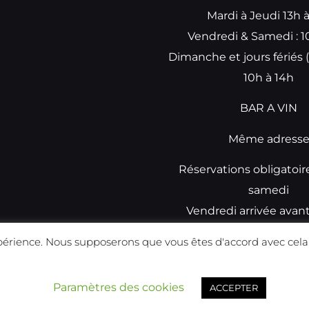
Mardi à Jeudi 13h 
Vendredi & Samedi : 1
Dimanche et jours fériés (
10h à 14h
BAR A VIN
Même adress
Réservations obligatoir
samedi
Vendredi arrivée avan
réservations
périence. Nous supposerons que vous êtes d'accord avec cela,
Réalisé par
Prismatech
Paramètres des cookies
ACCEPTER