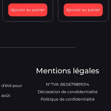
Ajouter au panier
Ajouter au panier
Mentions légales
N°TVA: BE0679891014
e d’été pour
Déclaration de condidentialité
t août
Politique d
e
confident
ialité