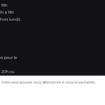
à 19h
0h à 19h
hors lundi):
e
es pour le
t 20h ou
 mais vous pouvez vous désinscrire si vous le souhaitez.