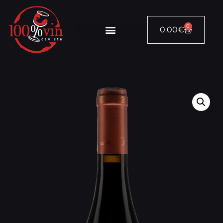
0
0.00
€