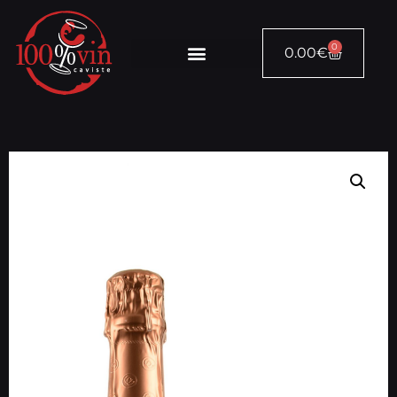
0
0.00
€