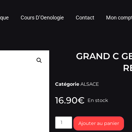
ique
Cours D’Oenologie
Contact
Mon comp
GRAND C G
R
Catégorie
ALSACE
16.90
€
En stock
Ajouter au panier