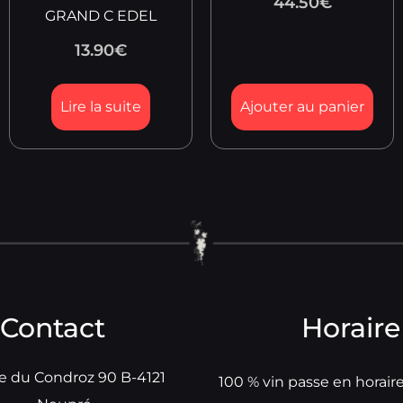
44.50
€
GRAND C EDEL
13.90
€
Lire la suite
Ajouter au panier
Contact
Horaire
e du Condroz 90 B-4121
100 % vin passe en horair