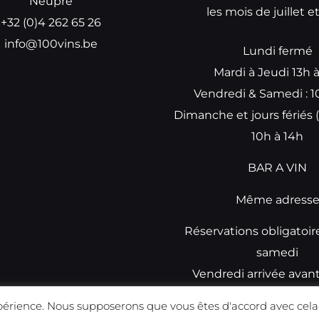
Neupré
les mois de juillet e
+32 (0)4 262 65 26
info@100vins.be
Lundi fermé
Mardi à Jeudi 13h 
Vendredi & Samedi : 1
Dimanche et jours fériés (
10h à 14h
BAR A VIN
Même adress
Réservations obligatoir
samedi
Vendredi arrivée avan
réservations
périence. Nous supposerons que vous êtes d'accord avec cela,