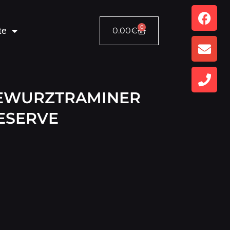
0
te
0.00
€
EWURZTRAMINER
ESERVE