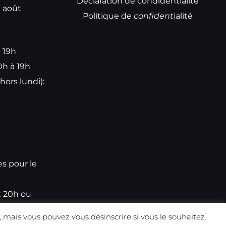
Déclaration de condidentialité
t août
Politique d
e
confident
ialité
à 19h
0h à 19h
hors lundi):
e
es pour le
t 20h ou
 mais vous pouvez vous désinscrire si vous le souhaitez.