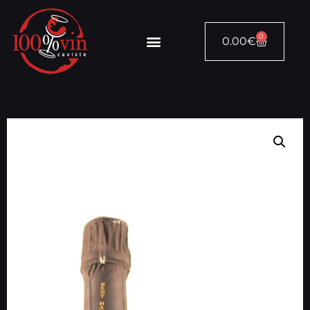
0
0.00
€