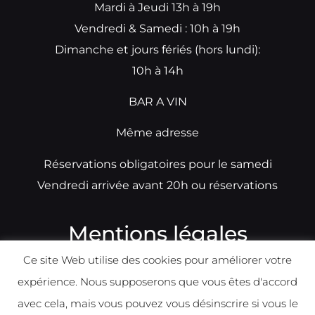
Mardi à Jeudi 13h à 19h
Vendredi & Samedi : 10h à 19h
Dimanche et jours fériés (hors lundi):
10h à 14h
BAR A VIN
Même adresse
Réservations obligatoires pour le samedi
Vendredi arrivée avant 20h ou réservations
Mentions légales
Ce site Web utilise des cookies pour améliorer votre
N°TVA: BE0679891014
expérience. Nous supposerons que vous êtes d'accord
Déclaration de condidentialité
avec cela, mais vous pouvez vous désinscrire si vous le
Politique d
e
confident
ialité