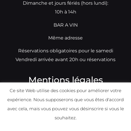
Dimanche et jours fériés (hors lundi):
10h à 14h
BAR A VIN
Même adresse
Réservations obligatoires pour le samedi
Vendredi arrivée avant 20h ou réservations
Mentions légales
Ce site Web utilise des cookies pour améliorer votre
N°TVA: BE0679891014
expérience. Nous supposerons que vous êtes d'accord
Déclaration de condidentialité
avec cela, mais vous pouvez vous désinscrire si vous le
Politique d
e
confident
ialité
souhaitez.