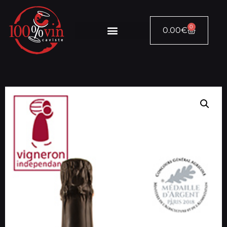
0
0.00
€