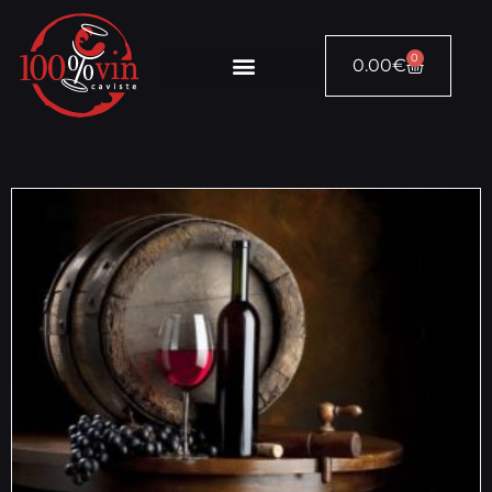
0
0.00
€