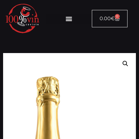
0
0.00
€