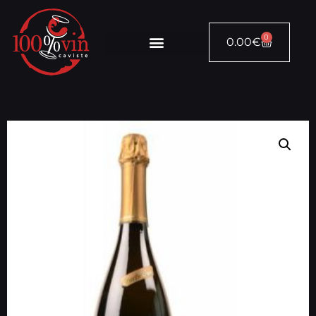
0
0.00
€