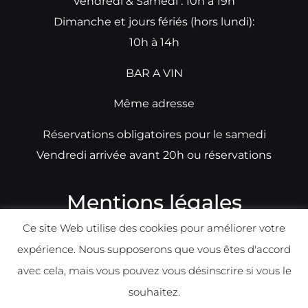
Vendredi & Samedi : 10h à 19h
Dimanche et jours fériés (hors lundi):
10h à 14h
BAR A VIN
Même adresse
Réservations obligatoires pour le samedi
Vendredi arrivée avant 20h ou réservations
Mentions légales
Ce site Web utilise des cookies pour améliorer votre
N°TVA: BE0679891014
expérience. Nous supposerons que vous êtes d'accord
Déclaration de condidentialité
avec cela, mais vous pouvez vous désinscrire si vous le
Politique d
e
confident
ialité
souhaitez.