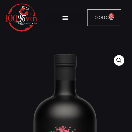
0
0.00
€