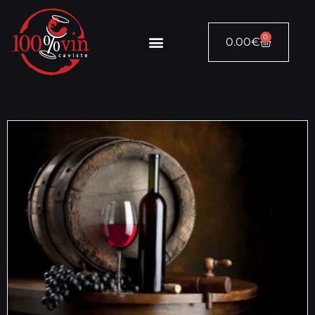
0
0.00
€