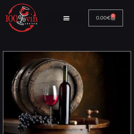
0
0.00
€