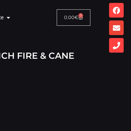
0
te
0.00
€
CH FIRE & CANE