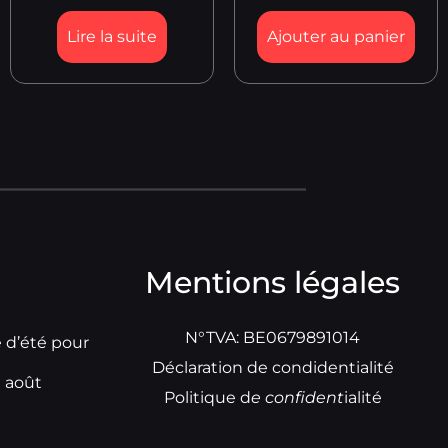
Lire la suite
Ajouter au panier
Mentions légales
N°TVA: BE0679891014
e d’été pour
Déclaration de condidentialité
t août
Politique d
e
confident
ialité