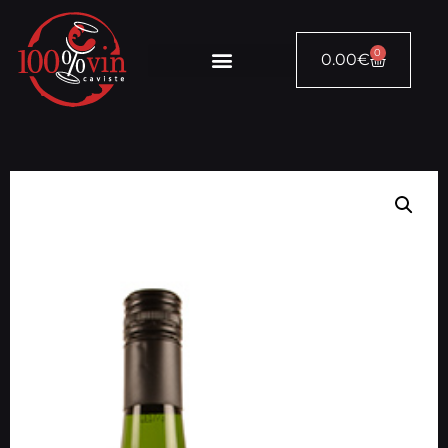
0
0.00
€