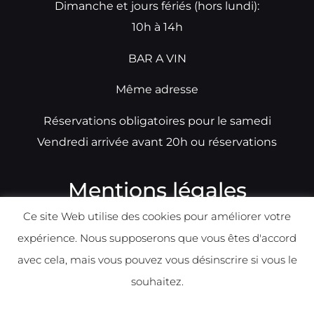
Dimanche et jours fériés (hors lundi):
10h à 14h
BAR A VIN
Même adresse
Réservations obligatoires pour le samedi
Vendredi arrivée avant 20h ou réservations
Mentions légales
Ce site Web utilise des cookies pour améliorer votre
N°TVA: BE0679891014
expérience. Nous supposerons que vous êtes d'accord
Déclaration de condidentialité
avec cela, mais vous pouvez vous désinscrire si vous le
Politique d
e
confident
ialité
souhaitez.