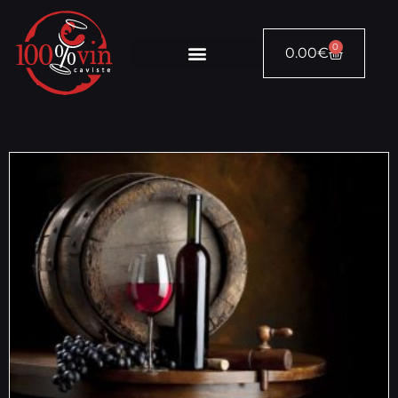
0
0.00
€