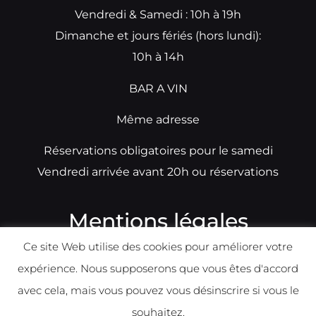
Vendredi & Samedi : 10h à 19h
Dimanche et jours fériés (hors lundi):
10h à 14h
BAR A VIN
Même adresse
Réservations obligatoires pour le samedi
Vendredi arrivée avant 20h ou réservations
Mentions légales
Ce site Web utilise des cookies pour améliorer votre
N°TVA: BE0679891014
expérience. Nous supposerons que vous êtes d'accord
Déclaration de condidentialité
avec cela, mais vous pouvez vous désinscrire si vous le
Politique d
e
confident
ialité
souhaitez.