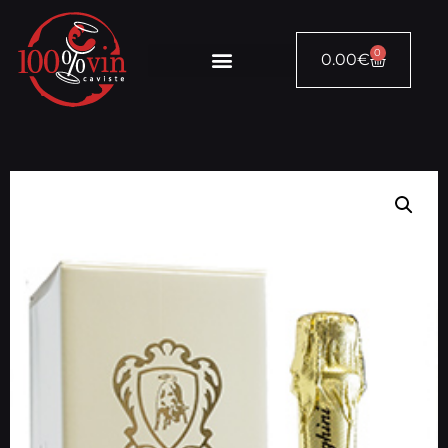
0
0.00
€