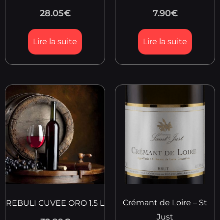
28.05
€
7.90
€
Lire la suite
Lire la suite
Crémant de Loire – St
REBULI CUVEE ORO 1.5 L
Just