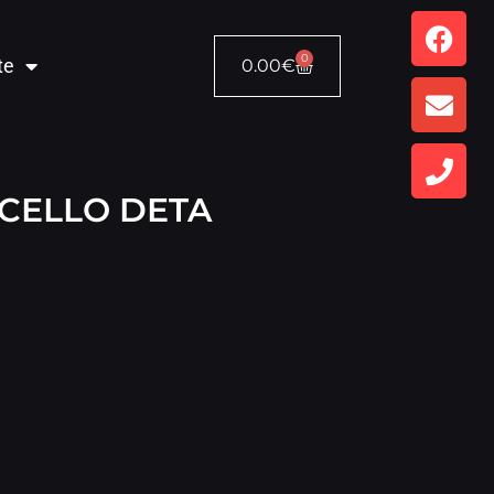
0
te
0.00
€
CELLO DETA