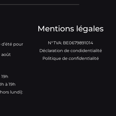
Mentions légales
N°TVA: BE0679891014
e d’été pour
Déclaration de condidentialité
t août
Politique d
e
confident
ialité
à 19h
0h à 19h
hors lundi):