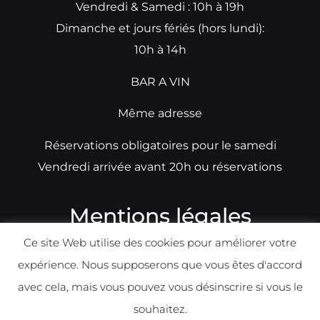
Vendredi & Samedi : 10h à 19h
Dimanche et jours fériés (hors lundi):
10h à 14h
BAR A VIN
Même adresse
Réservations obligatoires pour le samedi
Vendredi arrivée avant 20h ou réservations
Mentions légales
Ce site Web utilise des cookies pour améliorer votre
N°TVA: BE0679891014
expérience. Nous supposerons que vous êtes d'accord
Déclaration de condidentialité
avec cela, mais vous pouvez vous désinscrire si vous le
Politique d
e
confident
ialité
souhaitez.