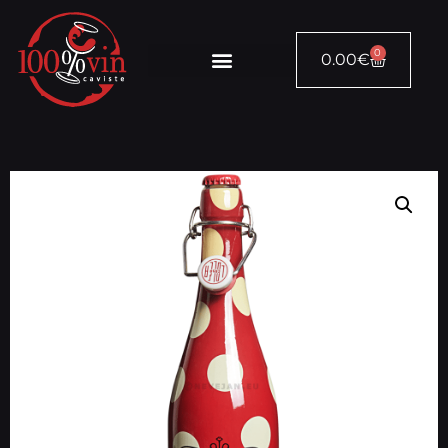
0
0.00
€