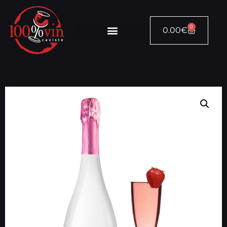
0
0.00
€