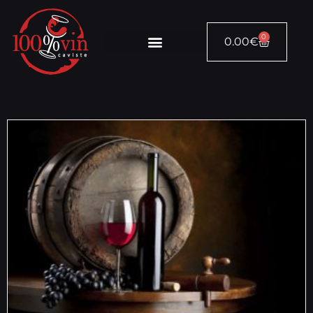
0
0.00
€