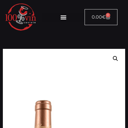
0
0.00
€