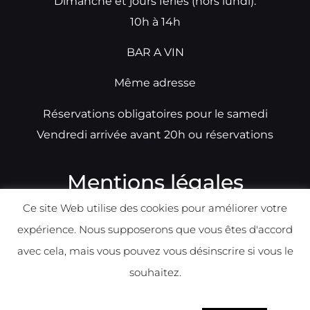
Dimanche et jours fériés (hors lundi):
10h à 14h
BAR A VIN
Même adresse
Réservations obligatoires pour le samedi
Vendredi arrivée avant 20h ou réservations
Mentions légales
Ce site Web utilise des cookies pour améliorer votre
N°TVA: BE0679891014
expérience. Nous supposerons que vous êtes d'accord
Déclaration de condidentialité
avec cela, mais vous pouvez vous désinscrire si vous le
Politique d
e
confident
ialité
souhaitez.