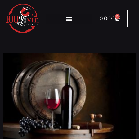
0
0.00
€