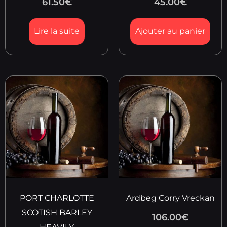
61.50
€
45.00
€
Lire la suite
Ajouter au panier
PORT CHARLOTTE
Ardbeg Corry Vreckan
SCOTISH BARLEY
106.00
€