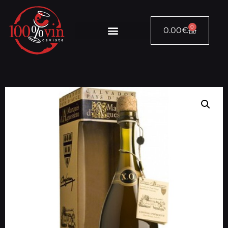
0
0.00
€