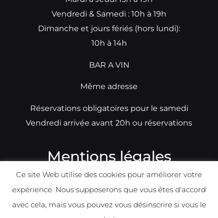
Vendredi & Samedi : 10h à 19h
Dimanche et jours fériés (hors lundi):
10h à 14h
BAR A VIN
Même adresse
Réservations obligatoires pour le samedi
Vendredi arrivée avant 20h ou réservations
Mentions légales
Ce site Web utilise des cookies pour améliorer votre
N°TVA: BE0679891014
expérience. Nous supposerons que vous êtes d'accord
Déclaration de condidentialité
avec cela, mais vous pouvez vous désinscrire si vous le
Politique d
e
confident
ialité