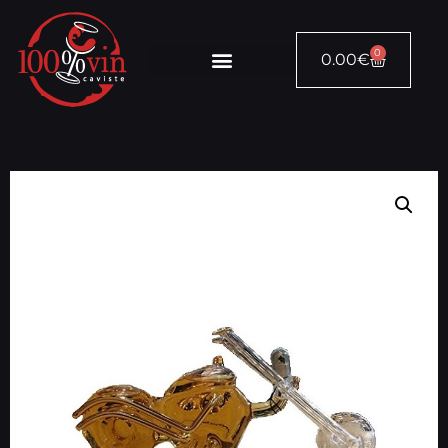
0
0.00
€