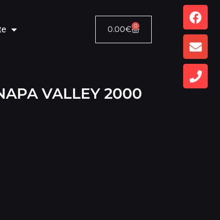
0
te
0.00
€
APA VALLEY 2000