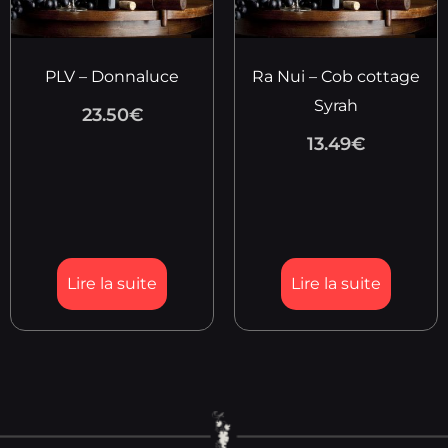
PLV – Donnaluce
Ra Nui – Cob cottage
Syrah
23.50
€
13.49
€
Lire la suite
Lire la suite