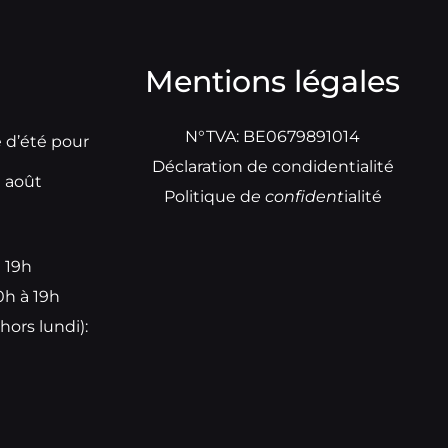
Mentions légales
N°TVA: BE0679891014
e d’été pour
Déclaration de condidentialité
t août
Politique d
e
confident
ialité
à 19h
0h à 19h
hors lundi):
e