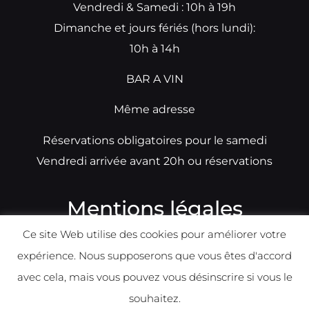
Vendredi & Samedi : 10h à 19h
Dimanche et jours fériés (hors lundi):
10h à 14h
BAR A VIN
Même adresse
Réservations obligatoires pour le samedi
Vendredi arrivée avant 20h ou réservations
Mentions légales
Ce site Web utilise des cookies pour améliorer votre
N°TVA: BE0679891014
expérience. Nous supposerons que vous êtes d'accord
Déclaration de condidentialité
avec cela, mais vous pouvez vous désinscrire si vous le
Politique d
e
confident
ialité
souhaitez.