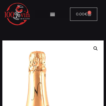
0
0.00
€