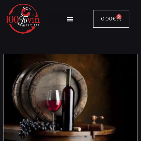
0
0.00
€