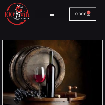
0
0.00
€