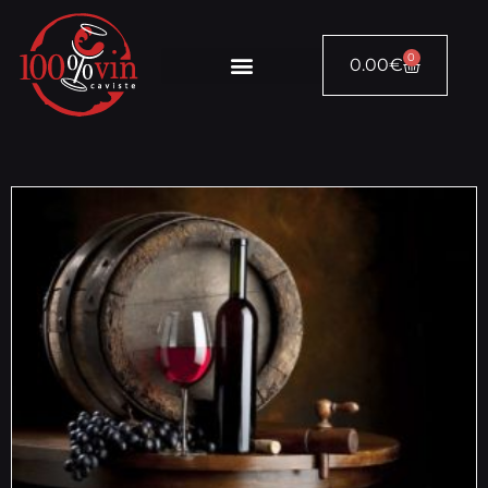
0
0.00
€