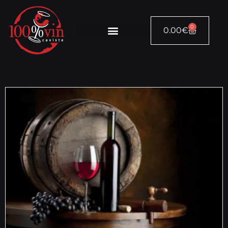
0
0.00
€